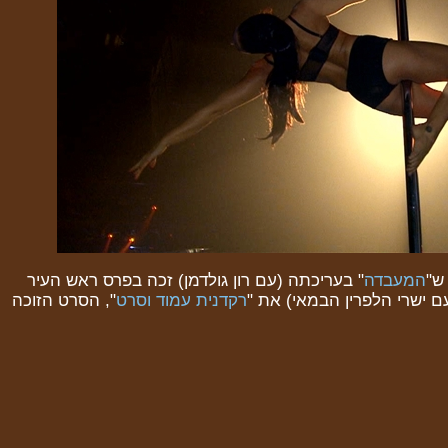
ש"
המעבדה
" בעריכתה (עם רון גולדמן) זכה בפרס ראש העיר
עם ישרי הלפרין הבמאי) את "
רקדנית עמוד וסרט
", הסרט הזוכה