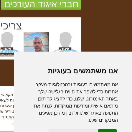
חברי איגוד העורכים
צריכי
אנו משתמשים בעוגיות
אנו משתמשים בעוגיות ובטכנולוגיות מעקב
אחרות כדי לשפר את חווית הגלישה שלך
איך הכל התחיל
מידע מקצועי
באתר האינטרנט שלנו, כדי להציג לך תוכן
דבר היו"ר
תשובות לשאלו
מותאם אישית ומודעות ממוקדות, לנתח את
המניפסט
ארכיון איגרות
התקנון
ההיסטוריה של
התנועה באתר שלנו ולהבין מהיכן מגיעים
פרוטוקול כנס היסוד
חברי האיגוד
המבקרים שלנו.
צור קשר
הנחות