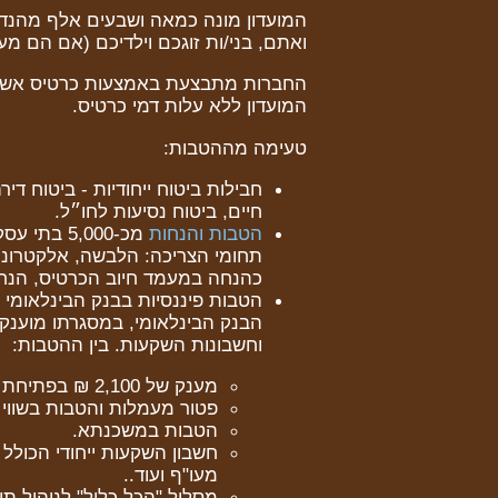
המועדון מונה כמאה ושבעים אלף מהנדסי
ואתם, בני/ות זוגכם וילדיכם (אם הם מעל גיל 21) זכאים לה כל עוד אתם חברי איג
החברות מתבצעת באמצעות כרטיס אשר
המועדון ללא עלות דמי כרטיס.
טעימה מההטבות:
חבילות ביטוח ייחודיות - ביטוח די
חיים, ביטוח נסיעות לחו״ל.
הטבות והנחות
מכ-5,000 בתי עסק, רשתות שיווק וספקים מובילים
תחומי הצריכה: הלבשה, אלקטרוניקה
כהנחה במעמד חיוב הכרטיס, הנח
הטבות פיננסיות בבנק הבינלאומי 
הבנק הבינלאומי, במסגרתו מוענקי
וחשבונות השקעות. בין ההטבות:
מענק של 2,100 ₪ בפתיחת חשבון עו"ש + שי אישי מפנק
פטור מעמלות והטבות בשווי של כ - 
הטבות במשכנתא.
חשבון השקעות ייחודי הכולל 
מעו"ף ועוד..
מסלול "הכל כלול" לניהול ת