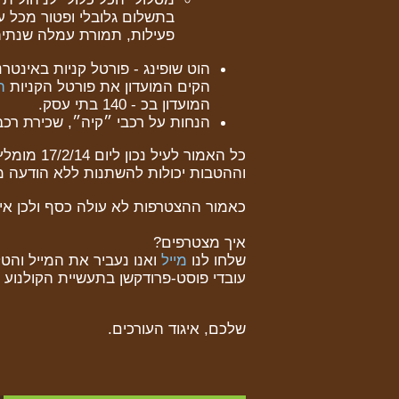
בתשלום גלובלי ופטור מכל עמ
פעילות, תמורת עמלה שנתית
הוט שופינג - פורטל קניות באינטר
הקים המועדון את פורטל הקניות
ה
המועדון בכ - 140 בתי עסק.
הנחות על רכבי ״קיה״, שכירת רכבים
כל האמור לעיל נכון ליום 17/2/14 מומלץ להכנס ולהתעדכן באתר המועדון
וההטבות יכולות להשתנות ללא הודעה מ
כאמור ההצטרפות לא עולה כסף ולכן אין
איך מצטרפים?
שלחו לנו
מייל
ואנו נעביר את המייל והט
עובדי פוסט-פרודקשן בתעשיית הקולנוע ו
שלכם, איגוד העורכים.