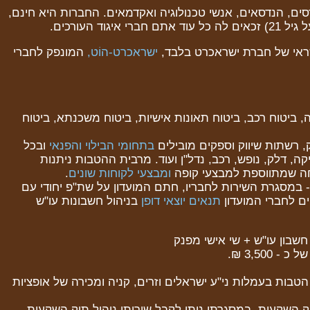
ם, הנדסאים, אנשי טכנולוגיה ואקדמאים. החברות היא חינם,
וד העורכים.
אי של חברת ישראכרט בלבד,
ישראכרט
-
הוֹט,
המונפק לחברי
רה, ביטוח רכב, ביטוח תאונות אישיות, ביטוח משכנתא, ביטוח
בתחומי הבילוי והפנאי
ובכל
, דלק, נופש, רכב, נדל"ן ועוד. מרבית ההטבות ניתנות
ה שמתווספת למבצעי קופה
ומבצעי לקוחות שונים
.
- במסגרת השירות לחבריו, חתם המועדון על שת"פ יחודי עם
ם לחברי המועדון
תנאים יוצאי דופן
בניהול חשבונות עו"ש
3,500 ₪.
הטבות בעמלות ני"ע ישראלים וזרים, קניה ומכירה של אופציות
יק השקעות, במסגרתו ניתן לקבל שירותי ניהול תיק השקעות