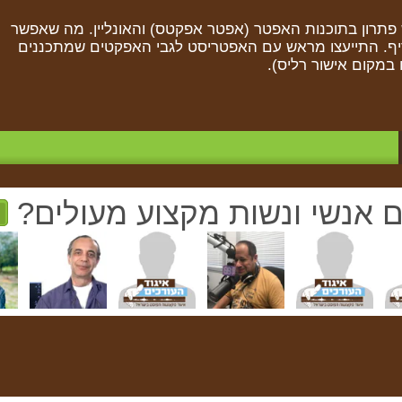
ש פתרון בתוכנות האפטר (אפטר אפקטס) והאונליין. מה שאפשר
יף. התייעצו מראש עם האפטריסט לגבי האפקטים שמתכננים
ם אנשי ונשות מקצוע מעולים?