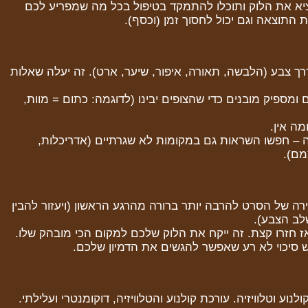
 את הלוק ותוכלו להתמקד בטיפול בכל מה שמפריע לכם
ת התוצאה וגם יכול לחסוך זמן (וכסף).
ך צבע (הלבשה, תאורה, איפור, שיער, ארט). זה יעלה שאלות
 ומספיק מובנים כדי שהצופים יבינו (לדוגמה: כתום = מוות,
ה אין.
– חפשו השראות גם במקומות לא שגרתיים (אדריכלות,
מם).
 את האווירה של הסרט להרבה יותר ברורה מהרגע הראשון (ויעזור להבין
לב הצבע).
אז חזרו קצת. זה ייקח את הלוק שלכם למקום הכי מובהק שלו.
יש סיכוי לא רע שאפשר להגשים את הדמיון שלכם.
וע וטלוויזיה. עורכת קולנוע והטלוויזיה, דוקומנטרי ועלילתי.