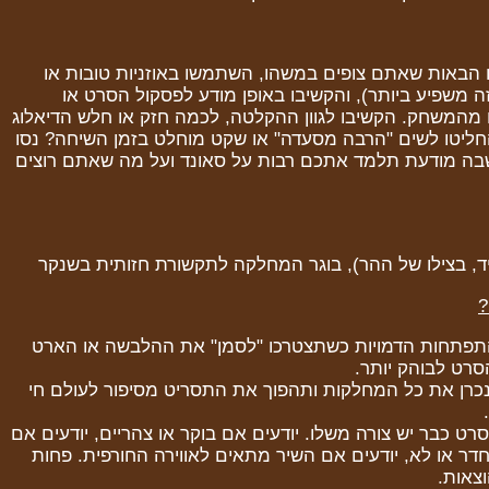
 הבאות שאתם צופים במשהו, השתמשו באוזניות טובות או
 משפיע ביותר), והקשיבו באופן מודע לפסקול הסרט או
מהמשחק. הקשיבו לגוון ההקלטה, לכמה חזק או חלש הדיאלוג
יטו לשים "הרבה מסעדה" או שקט מוחלט בזמן השיחה? נסו
בה מודעת תלמד אתכם רבות על סאונד ועל מה שאתם רוצים
יד, בצילו של ההר), בוגר המחלקה לתקשורת חזותית בשנקר
?
התפתחות הדמויות כשתצטרכו "לסמן" את ההלבשה או הארט
סרט לבוהק יותר.
כרן את כל המחלקות ותהפוך את התסריט מסיפור לעולם חי
ט כבר יש צורה משלו. יודעים אם בוקר או צהריים, יודעים אם
דר או לא, יודעים אם השיר מתאים לאווירה החורפית. פחות
צאות.