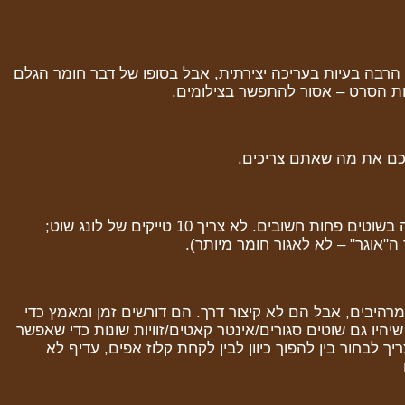
הרבה בעיות בעריכה יצירתית, אבל בסופו של דבר חומר הגלם
ות הסרט – אסור להתפשר בצילומים.
ם את מה שאתם צריכים.
מצד שני, אל תשקיעו אנרגיות וזמן עבודה בשוטים פחות חשובים. לא צריך 10 טייקים של לונג שוט;
"אוגר" – לא לאגור חומר מיותר).
One S) יכולים להיות מרהיבים, אבל הם לא קיצור דרך. הם דורשים זמן ומאמץ כדי
היו גם שוטים סגורים/אינטר קאטים/זוויות שונות כדי שאפשר
 לבחור בין להפוך כיוון לבין לקחת קלוז אפים, עדיף לא