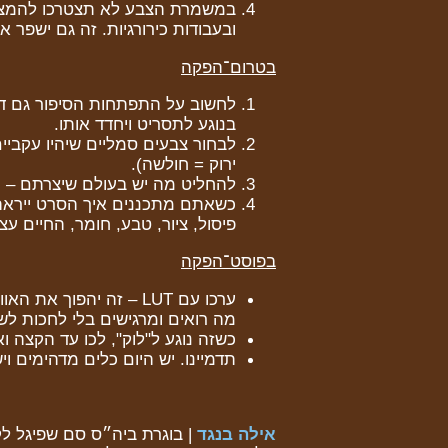
במשמרת הצבע לא תצטרכו להמציא
ובעבודות כירורגיות. זה גם ישפר א
בטרום־הפקה
לחשוב על התפתחות הסיפור גם דר
בנוגע לתסריט ויחדד אותו.
לבחור צבעים סמליים שיהיו עקביים
ירוק = חולשה).
להחליט מה יש בעולם שיצרתם – ומ
כשאתם מתכננים איך הסרט ייראה 
פיסול, ציור, טבע, חומר, החיים עצ
בפוסט־הפקה
ערכו עם LUT – זה יהפוך
מה רואים ומרגישים בלי לחכות לש
כשזה נוגע ל"לוק", לכו עד הקצה ו
תדמיינו. יש היום כלים מדהימים ו
אילה בנגד
| בוגרת ביה״ס סם שפיגל לקולנ