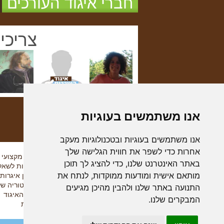
חברי איגוד העורכים
צריכי
אנו משתמשים בעוגיות
אנו משתמשים בעוגיות ובטכנולוגיות מעקב
אחרות כדי לשפר את חווית הגלישה שלך
איך הכל התחיל
מידע מקצועי
באתר האינטרנט שלנו, כדי להציג לך תוכן
דבר היו"ר
תשובות לשאלו
מותאם אישית ומודעות ממוקדות, לנתח את
המניפסט
ארכיון איגרות
התקנון
ההיסטוריה של
התנועה באתר שלנו ולהבין מהיכן מגיעים
פרוטוקול כנס היסוד
חברי האיגוד
המבקרים שלנו.
צור קשר
הנחות