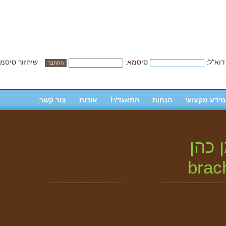
דוא"ל:
סיסמא:
שיחזור סיסמ
מידע מקצועי
הנחות
התאגד/י!
אודות
צור קשר
 כהן
brac