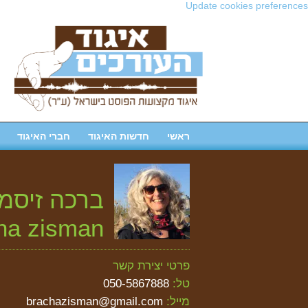
Update cookies preferences
ראשי
חדשות האיגוד
חברי האיגוד
ברכה זיסמן
ha zisman
פרטי יצירת קשר
טל:
050-5867888
מייל:
brachazisman@gmail.com