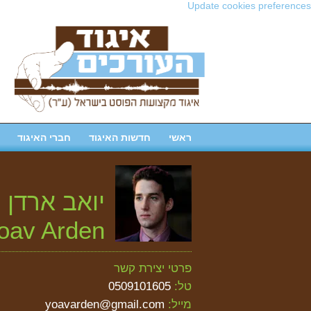
Update cookies preferences
ראשי
חדשות האיגוד
חברי האיגוד
יואב ארדן
oav Arden
פרטי יצירת קשר
טל:
0509101605
מייל:
yoavarden@gmail.com