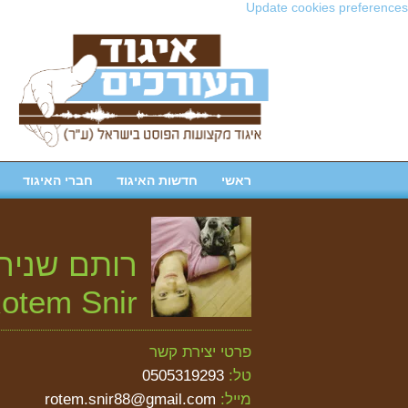
Update cookies preferences
ראשי
חדשות האיגוד
חברי האיגוד
רותם שניר
otem Snir
פרטי יצירת קשר
טל:
0505319293
מייל:
rotem.snir88@gmail.com