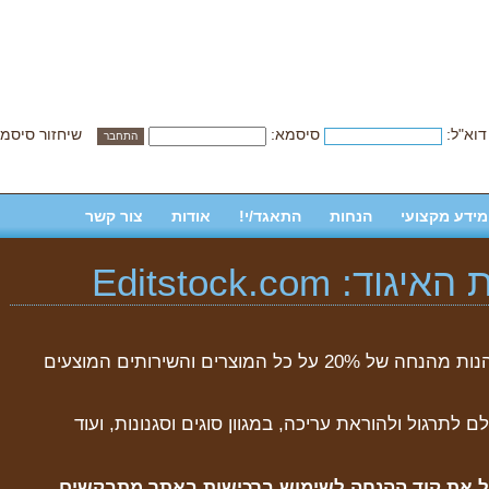
דוא"ל:
סיסמא:
שיחזור סיסמ
מידע מקצועי
הנחות
התאגד/י!
אודות
צור קשר
Editstock.com
חברי וחברות איגוד העורכים מוזמנים ליהנות מהנחה של 20% על כל המוצרים והשירותים המוצעים
לתרגול ולהוראת עריכה, במגוון סוגים וסגנונות, ועוד
קבל את קוד ההנחה לשימוש ברכישות באתר מתבקשים